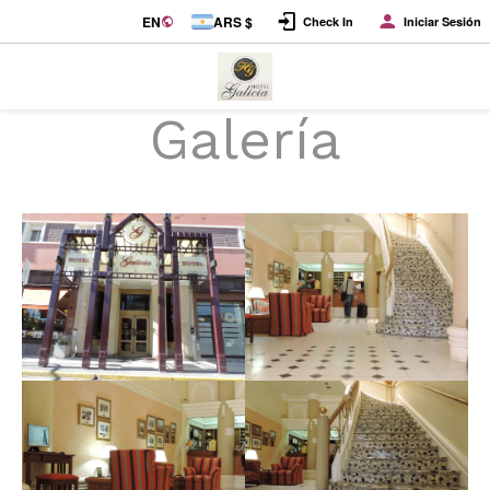
EN
ARS $
Check In
Iniciar Sesión
Galería