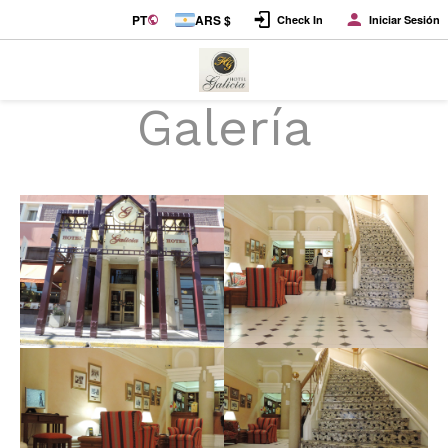
PT
ARS $
Check In
Iniciar Sesión
Galería