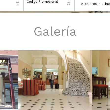
Código Promocional
2
adultos
•
1
hab
Galería