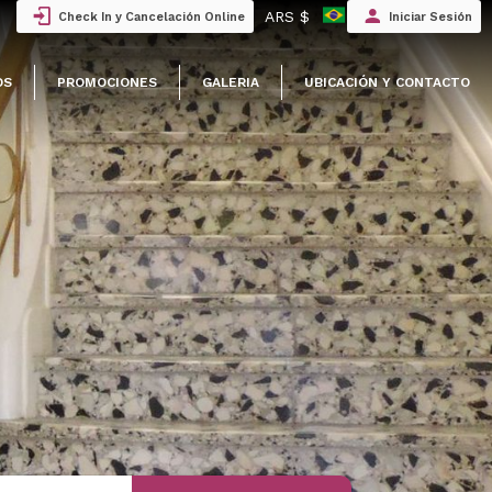
ARS $
Check In y Cancelación Online
Iniciar Sesión
OS
PROMOCIONES
GALERIA
UBICACIÓN Y CONTACTO